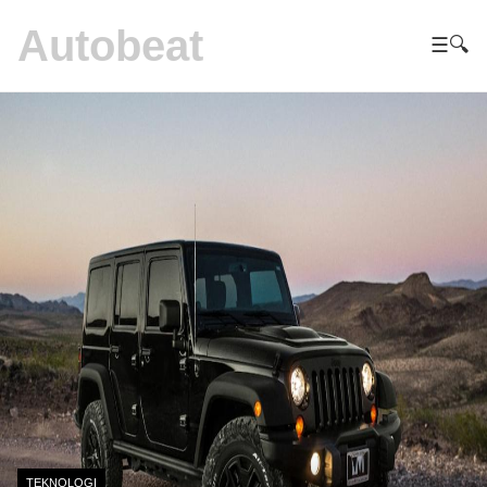
Autobeat
☰
🔍
TEKNOLOGI