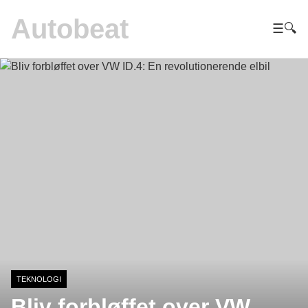
Autobeat
☰
🔍
TEKNOLOGI
Bliv forbløffet over VW