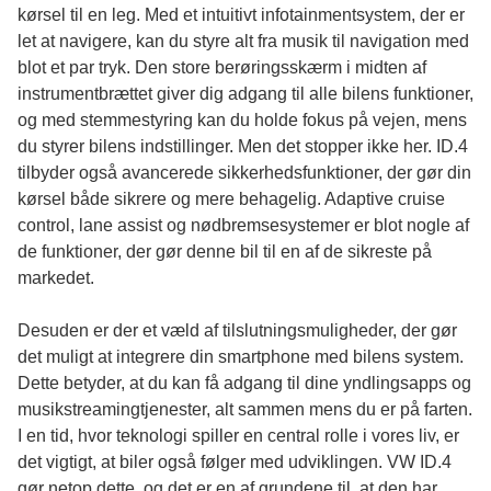
kørsel til en leg. Med et intuitivt infotainmentsystem, der er
let at navigere, kan du styre alt fra musik til navigation med
blot et par tryk. Den store berøringsskærm i midten af
instrumentbrættet giver dig adgang til alle bilens funktioner,
og med stemmestyring kan du holde fokus på vejen, mens
du styrer bilens indstillinger. Men det stopper ikke her. ID.4
tilbyder også avancerede sikkerhedsfunktioner, der gør din
kørsel både sikrere og mere behagelig. Adaptive cruise
control, lane assist og nødbremsesystemer er blot nogle af
de funktioner, der gør denne bil til en af de sikreste på
markedet.
Desuden er der et væld af tilslutningsmuligheder, der gør
det muligt at integrere din smartphone med bilens system.
Dette betyder, at du kan få adgang til dine yndlingsapps og
musikstreamingtjenester, alt sammen mens du er på farten.
I en tid, hvor teknologi spiller en central rolle i vores liv, er
det vigtigt, at biler også følger med udviklingen. VW ID.4
gør netop dette, og det er en af grundene til, at den har