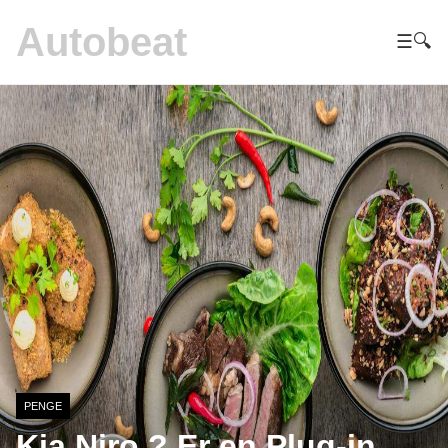
Autobeat
☰
🔍
PENGE
Kia Niro ? Er en Plug-in