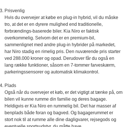
Prisvenlig
Hvis du overvejer at købe en plug-in hybrid, vil du måske
tro, at det er en dyrere mulighed end traditionelle,
forbrændings-baserede biler.
Kia Niro
er faktisk
overkommelig. Selvom det er en premium-bil,
sammenlignet med andre plug-in hybrider på markedet,
har Niro stadig en rimelig pris. Den nuværende pris starter
ved 288.000 kroner og opad. Derudover får du også en
lang række funktioner, såsom en 7-tommer farveskærm,
parkeringssensorer og automatisk klimakontrol.
Plads
Også når du overvejer et køb, er det vigtigt at tænke på, om
bilen vil kunne rumme din familie og deres bagage.
Heldigvis er Kia Niro en rummelig bil. Det har masser af
benplads både foran og bagved. Og bagagerummet er
stort nok til at rumme alle dine dagligvarer, rejsegods og
eventuelle sportsudstyr, du måtte have.