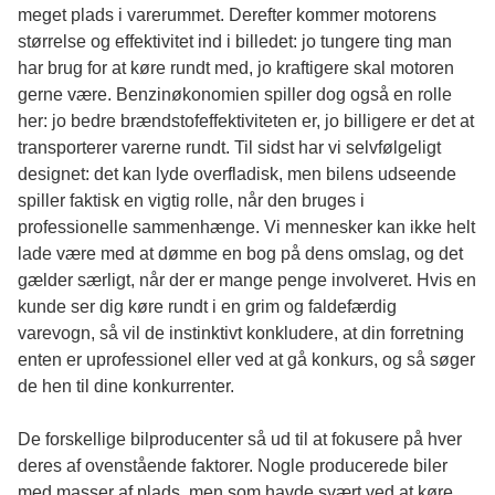
meget plads i varerummet. Derefter kommer motorens
størrelse og effektivitet ind i billedet: jo tungere ting man
har brug for at køre rundt med, jo kraftigere skal motoren
gerne være. Benzinøkonomien spiller dog også en rolle
her: jo bedre brændstofeffektiviteten er, jo billigere er det at
transporterer varerne rundt. Til sidst har vi selvfølgeligt
designet: det kan lyde overfladisk, men bilens udseende
spiller faktisk en vigtig rolle, når den bruges i
professionelle sammenhænge. Vi mennesker kan ikke helt
lade være med at dømme en bog på dens omslag, og det
gælder særligt, når der er mange penge involveret. Hvis en
kunde ser dig køre rundt i en grim og faldefærdig
varevogn, så vil de instinktivt konkludere, at din forretning
enten er uprofessionel eller ved at gå konkurs, og så søger
de hen til dine konkurrenter.
De forskellige bilproducenter så ud til at fokusere på hver
deres af ovenstående faktorer. Nogle producerede biler
med masser af plads, men som havde svært ved at køre,