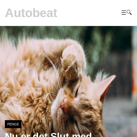
Autobeat
☰
🔍
PENGE
Nu er det Slut med