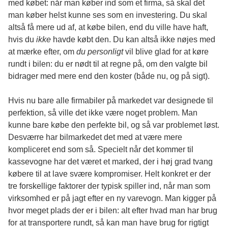
med købet: når man køber ind som et firma, så skal det
man køber helst kunne ses som en investering. Du skal
altså få mere ud af, at købe bilen, end du ville have haft,
hvis du
ikke
havde købt den. Du kan altså ikke nøjes med
at mærke efter, om
du personligt
vil blive glad for at køre
rundt i bilen: du er nødt til at regne på, om den valgte bil
bidrager med mere end den koster (både nu, og på sigt).
Hvis nu bare alle firmabiler på markedet var designede til
perfektion, så ville det ikke være noget problem. Man
kunne bare købe den perfekte bil, og så var problemet løst.
Desværre har bilmarkedet det med at være mere
kompliceret end som så. Specielt når det kommer til
kassevogne har det været et marked, der i høj grad tvang
købere til at lave svære kompromiser. Helt konkret er der
tre forskellige faktorer der typisk spiller ind, når man som
virksomhed er på jagt efter en ny varevogn. Man kigger på
hvor meget plads der er i bilen: alt efter hvad man har brug
for at transportere rundt, så kan man have brug for rigtigt