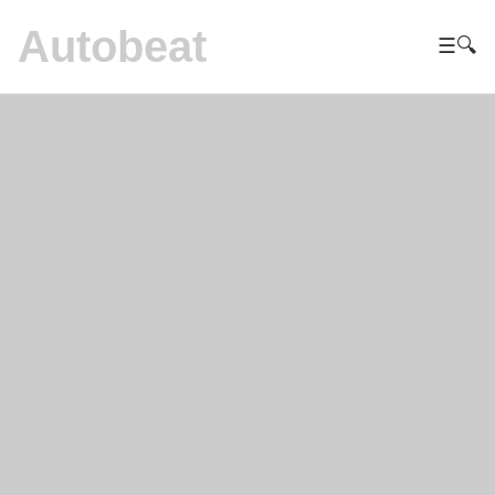
Autobeat
☰
🔍