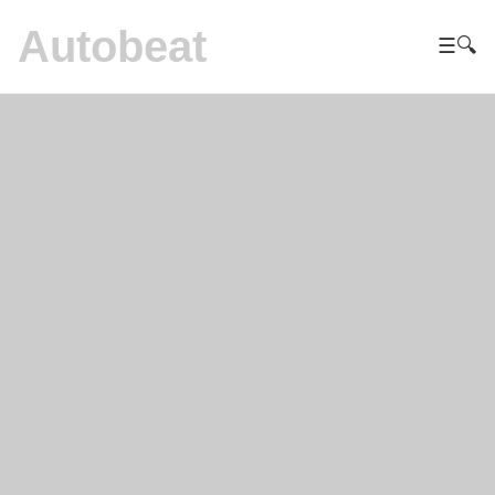
Autobeat
☰
🔍