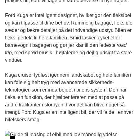
praktisk bil, som vil tage din køreoplevelse til nye højder.
Ford Kuga er intelligent designet, hvilket gør den fleksibel
og kan tilpasse til dine behov. Rummelig bagage, fleksible
sæder og lækre detaljer på det indvendige udstyr. Bilen er
f.eks. perfekt til hele familien. Smid tasker, cykel eller
barnevogn i bagagen og gør jer klar til den fedeste
road
trip
, med sprød musik i højtalerne og dejlig udsigt fra store
vinduer.
Kuga cruiser lydløst igennem landskabet og hele familien
kan føle sig helt tryg med avancerede sikkerheds-
teknologier, som er indarbejdet i bilens system. Den har
f.eks. en funktion, der hjælper føreren med at passe på
andre trafikanter i storbyen, hvor det kan blive noget så
trængt. Ford Kuga er en intelligent bil, der vil falde i enhver
bilelskers smag.