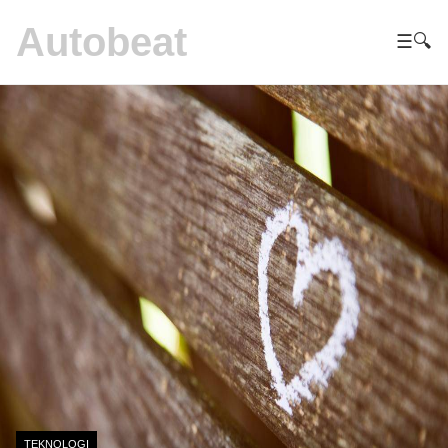
Autobeat
☰
🔍
TEKNOLOGI