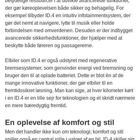
betydelige ressourcer i at udvikle avancerede funktioner,
der gør køreoplevelsen både sikker og behagelig. For
eksempel tilbyder ID.4 en intuitiv infotainmentsystem, der
gør det nemt at navigere, lytte til musik eller holde
forbindelsen med omverdenen. Desuden er der indbygget
avancerede sikkerhedsfunktioner, der hjælper med at
beskytte både føreren og passagererne.
Elbiler som ID.4 er også udstyret med regenerative
bremsesystemer, som genvinder energi ved bremsning og
bruger den til at oplade batteriet. Dette er blot én af de
mange innovative funktioner, der gør elbiler til en
fremtidssikret løsning. Man kan sige, at hver kilometer kørt
i en ID.4 er en lille sejr for teknologien og et skridt nærmere
en mere bæredygtig fremtid.
En oplevelse af komfort og stil
Men det handler ikke kun om teknologi; komfort og stil
spiller også en central rolle i valget af en bil. ID.4 skiller sig