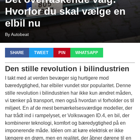
Hvorfor du skal vælge en
elbil nu
By Autobeat
SHARE
TWEET
PIN
WHATSAPP
Den stille revolution i bilindustrien
I takt med at verden bevæger sig hurtigere mod
bæredygtighed, har elbiler vundet stor popularitet. Denne
stille revolution i bilindustrien har ikke kun ændret måden,
vi tænker på transport, men også hvordan vi forholder os til
miljøet. En af de mest bemærkelsesværdige modeller, der
har trådt ind i rampelyset, er Volkswagen ID.4, en bil, der
kombinerer teknologi, komfort og bæredygtighed på en
imponerende måde. Idéen om at køre elektrisk er ikke
længere en drøm, men en realitet, der åbner dørene til en