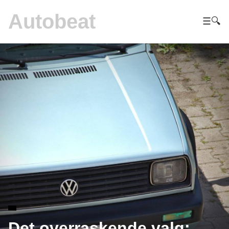
Autobeat
☰
🔍
Det overraskende valg: