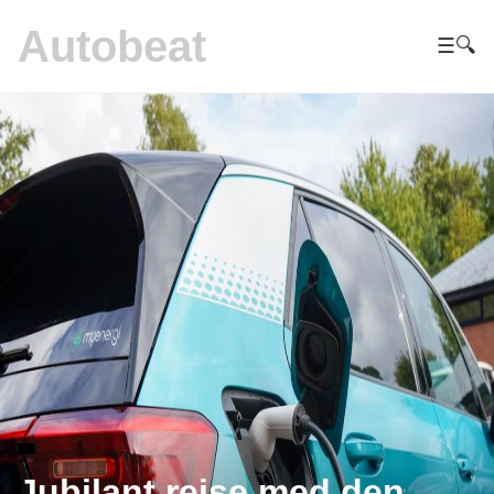
Autobeat
☰
🔍
Jubilant rejse med den