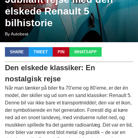
elskede Renault 5
bilhistorie
By Autobeat
SHARE
TWEET
PIN
WHATSAPP
Den elskede klassiker: En
nostalgisk rejse
Når man tænker på biler fra 70'erne og 80'erne, er der én
model, der skiller sig ud som en sand klassiker: Renault 5.
Denne bil var ikke bare et transportmiddel; den var et ikon,
der symboliserede en hel generation. Forestil dig at køre
ned ad en snoet landevej, med vinduerne rullet ned, og
musikken spillede fra det gamle radioanlæg. Det var en tid,
hvor biler var mere end blot metal og plastik – de var en