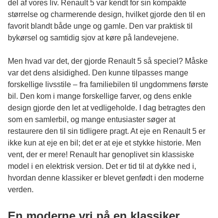
del af vores liv. Renault 5 var kendt for sin kompakte
størrelse og charmerende design, hvilket gjorde den til en
favorit blandt både unge og gamle. Den var praktisk til
bykørsel og samtidig sjov at køre på landevejene.
Men hvad var det, der gjorde Renault 5 så speciel? Måske
var det dens alsidighed. Den kunne tilpasses mange
forskellige livsstile – fra familiebilen til ungdommens første
bil. Den kom i mange forskellige farver, og dens enkle
design gjorde den let at vedligeholde. I dag betragtes den
som en samlerbil, og mange entusiaster søger at
restaurere den til sin tidligere pragt. At eje en Renault 5 er
ikke kun at eje en bil; det er at eje et stykke historie. Men
vent, der er mere! Renault har genoplivet sin klassiske
model i en elektrisk version. Det er tid til at dykke ned i,
hvordan denne klassiker er blevet genfødt i den moderne
verden.
En moderne vri på en klassiker