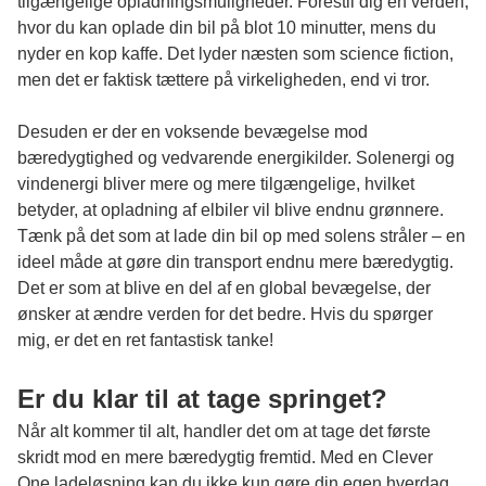
tilgængelige opladningsmuligheder. Forestil dig en verden,
hvor du kan oplade din bil på blot 10 minutter, mens du
nyder en kop kaffe. Det lyder næsten som science fiction,
men det er faktisk tættere på virkeligheden, end vi tror.
Desuden er der en voksende bevægelse mod
bæredygtighed og vedvarende energikilder. Solenergi og
vindenergi bliver mere og mere tilgængelige, hvilket
betyder, at opladning af elbiler vil blive endnu grønnere.
Tænk på det som at lade din bil op med solens stråler – en
ideel måde at gøre din transport endnu mere bæredygtig.
Det er som at blive en del af en global bevægelse, der
ønsker at ændre verden for det bedre. Hvis du spørger
mig, er det en ret fantastisk tanke!
Er du klar til at tage springet?
Når alt kommer til alt, handler det om at tage det første
skridt mod en mere bæredygtig fremtid. Med en Clever
One ladeløsning kan du ikke kun gøre din egen hverdag