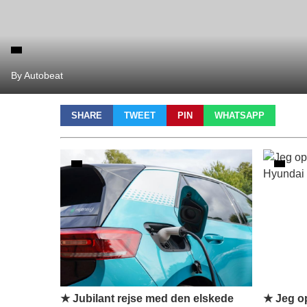
By Autobeat
SHARE
TWEET
PIN
WHATSAPP
★ Jubilant rejse med den elskede
★ Jeg o